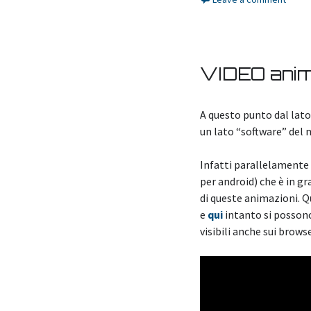
VIDEO anim
A questo punto dal lato 
un lato “software” del
Infatti parallelamente 
per android) che è in g
di queste animazioni. Qu
e
qui
intanto si possono
visibili anche sui brows