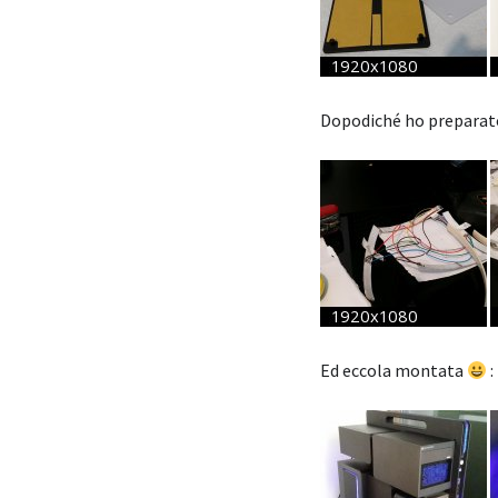
Dopodiché ho preparato 
Ed eccola montata
: