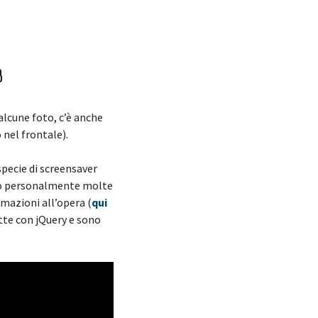
B
alcune foto, c’è anche
 nel frontale).
pecie di screensaver
pato personalmente molte
imazioni all’opera (
qui
tte con jQuery e sono