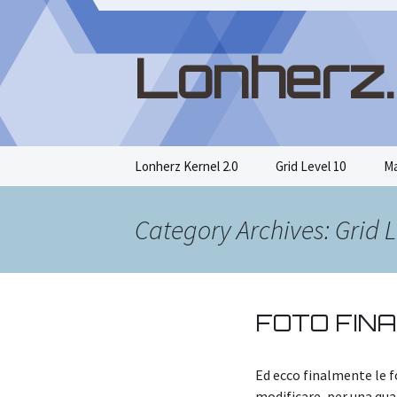
Lonherz
Skip
Lonherz Kernel 2.0
Grid Level 10
Ma
to
content
Category Archives: Grid L
FOTO FIN
Ed ecco finalmente le f
modificare, per una qua