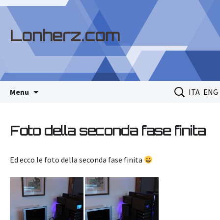
Lonherz.com
Skip
Ricerca
Menu
ITA
ENG
to
per:
content
Foto della seconda fase finita
Ed ecco le foto della seconda fase finita