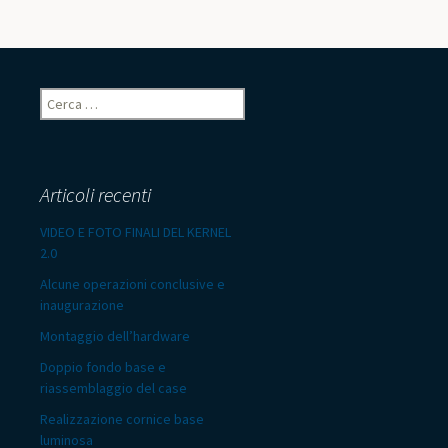
Ricerca
per:
Articoli recenti
VIDEO E FOTO FINALI DEL KERNEL
2.0
Alcune operazioni conclusive e
inaugurazione
Montaggio dell’hardware
Doppio fondo base e
riassemblaggio del case
Realizzazione cornice base
luminosa