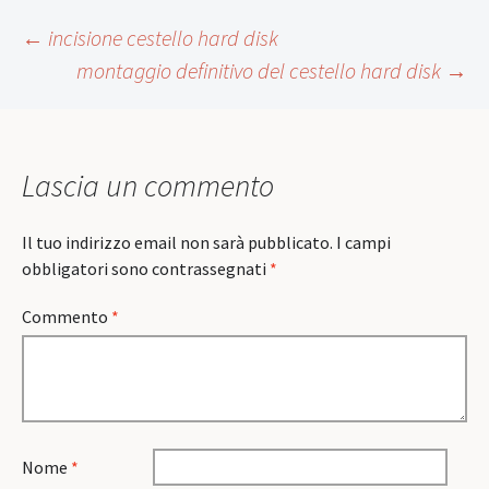
Post
←
incisione cestello hard disk
montaggio definitivo del cestello hard disk
→
navigation
Lascia un commento
Il tuo indirizzo email non sarà pubblicato.
I campi
obbligatori sono contrassegnati
*
Commento
*
Nome
*