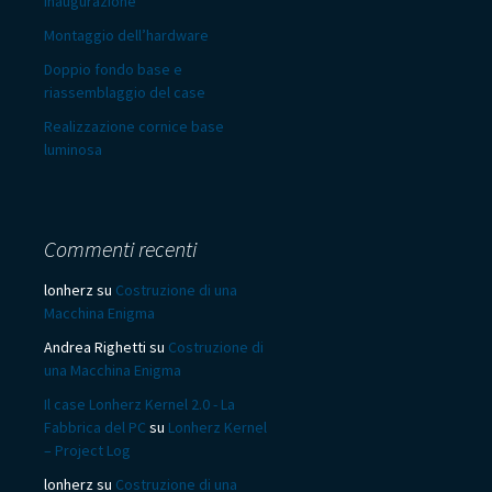
inaugurazione
Montaggio dell’hardware
Doppio fondo base e
riassemblaggio del case
Realizzazione cornice base
luminosa
Commenti recenti
lonherz
su
Costruzione di una
Macchina Enigma
Andrea Righetti
su
Costruzione di
una Macchina Enigma
Il case Lonherz Kernel 2.0 - La
Fabbrica del PC
su
Lonherz Kernel
– Project Log
lonherz
su
Costruzione di una