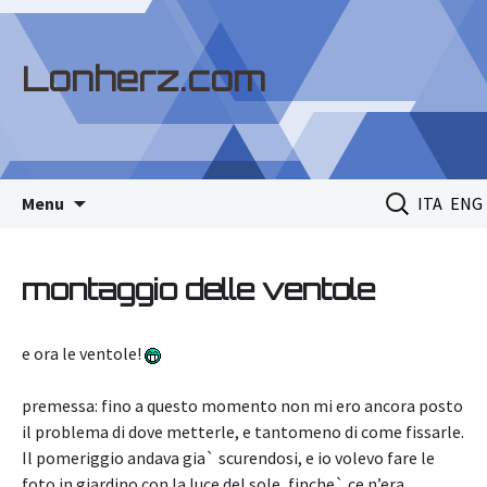
Lonherz.com
Skip
Ricerca
Menu
ITA
ENG
to
per:
content
montaggio delle ventole
e ora le ventole!
premessa: fino a questo momento non mi ero ancora posto
il problema di dove metterle, e tantomeno di come fissarle.
Il pomeriggio andava gia` scurendosi, e io volevo fare le
foto in giardino con la luce del sole, finche` ce n’era