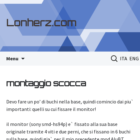
Lonherz.com
Skip
Ricerca
Menu
ITA
ENG
to
per:
content
montaggio scocca
Devo fare un po’ di buchi nella base, quindi comincio dai piu`
importanti: quelli su cui fissare il monitor!
il monitor (sony smd-hs94p) e` fissato alla sua base
originale tramite 4 viti e due perni, che si fissano in 6 buchi
sulla base, quindi gia` per il mio precedente mod AluBT