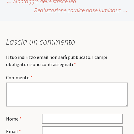
Post
←
Montaggio delle strisce led
Realizzazione cornice base luminosa
→
navigation
Lascia un commento
Il tuo indirizzo email non sarà pubblicato.
I campi
obbligatori sono contrassegnati
*
Commento
*
Nome
*
Email
*