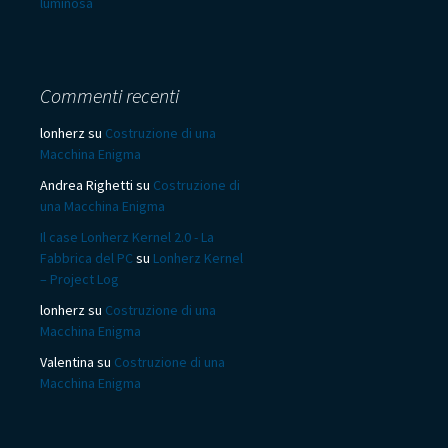
luminosa
Commenti recenti
lonherz
su
Costruzione di una
Macchina Enigma
Andrea Righetti
su
Costruzione di
una Macchina Enigma
Il case Lonherz Kernel 2.0 - La
Fabbrica del PC
su
Lonherz Kernel
– Project Log
lonherz
su
Costruzione di una
Macchina Enigma
Valentina
su
Costruzione di una
Macchina Enigma