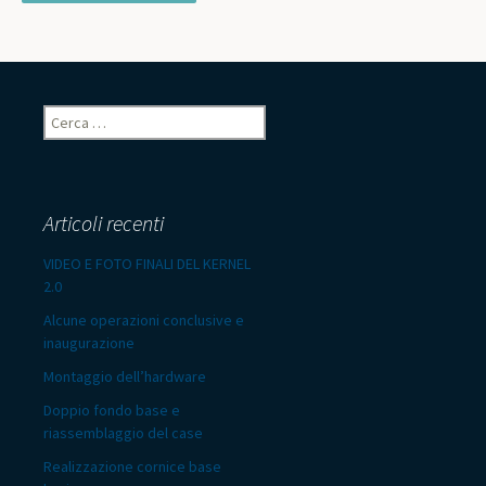
Ricerca
per:
Articoli recenti
VIDEO E FOTO FINALI DEL KERNEL
2.0
Alcune operazioni conclusive e
inaugurazione
Montaggio dell’hardware
Doppio fondo base e
riassemblaggio del case
Realizzazione cornice base