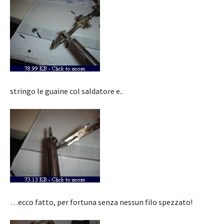
stringo le guaine col saldatore e..
…ecco fatto, per fortuna senza nessun filo spezzato!